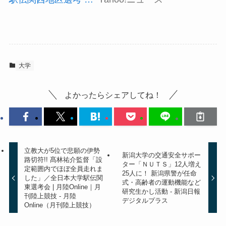
大学
よかったらシェアしてね！
立教大が5位で悲願の伊勢
新潟大学の交通安全サポー
路切符!! 髙林祐介監督「設
ター「ＮＵＴＳ」12人増え
定範囲内でほぼ全員走れま
25人に！ 新潟県警が任命
した」／全日本大学駅伝関
式・高齢者の運動機能など
東選考会 | 月陸Online｜月
研究生かし活動 - 新潟日報
刊陸上競技 - 月陸
デジタルプラス
Online（月刊陸上競技）