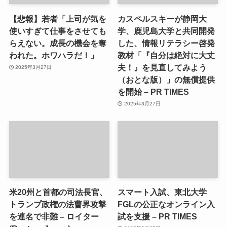
【悲報】若者「上司が気を
カスペルスキーが静岡大
使いすぎて仕事をさせても
学、鹿児島大学と共同開発
らえない。成長の機会を奪
した、情報リテラシー啓発
われた。ホワハラだ！」
教材「『自分は絶対に大丈
夫！』を見直してみよう
2025年3月27日
（おとな版）」の無償提供
を開始 – PR TIMES
2025年3月27日
米20州と首都の司法長官、
スマート入試、東北大学
トランプ政権の法曹界攻撃
FGLの公正なオンライン入
を連名で非難 – ロイター
試を支援 – PR TIMES