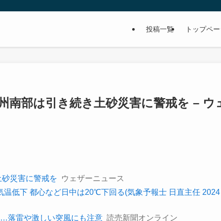
投稿一覧
トップペー
州南部は引き続き土砂災害に警戒を – ウ
土砂災害に警戒を
ウェザーニュース
低下 都心など日中は20℃下回る(気象予報士 日直主任 2024
…落雷や激しい突風にも注意
読売新聞オンライン