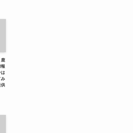
、鹿
情報
分は
てみ
提供