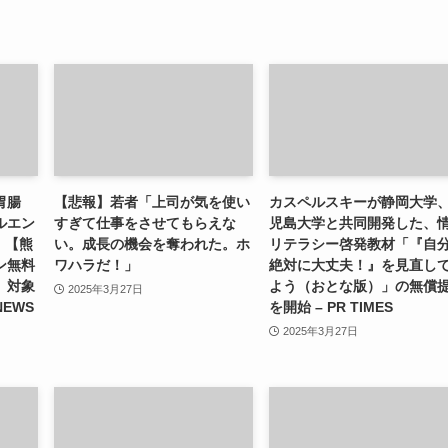
胃腸
【悲報】若者「上司が気を使い
カスペルスキーが静岡大学
ルエン
すぎて仕事をさせてもらえな
児島大学と共同開発した、
）【熊
い。成長の機会を奪われた。ホ
リテラシー啓発教材「『自
ン無料
ワハラだ！」
絶対に大丈夫！』を見直し
」対象
よう（おとな版）」の無償
2025年3月27日
NEWS
を開始 – PR TIMES
2025年3月27日