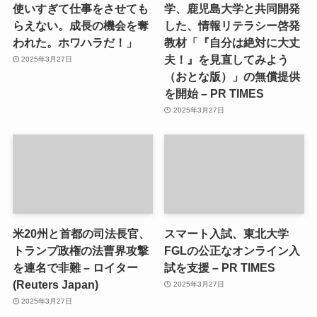
使いすぎて仕事をさせても
学、鹿児島大学と共同開発
らえない。成長の機会を奪
した、情報リテラシー啓発
われた。ホワハラだ！」
教材「『自分は絶対に大丈
夫！』を見直してみよう
2025年3月27日
（おとな版）」の無償提供
を開始 – PR TIMES
2025年3月27日
米20州と首都の司法長官、
スマート入試、東北大学
トランプ政権の法曹界攻撃
FGLの公正なオンライン入
を連名で非難 – ロイター
試を支援 – PR TIMES
(Reuters Japan)
2025年3月27日
2025年3月27日