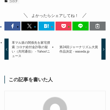
コロナ
よかったらシェアしてね！
革マル派の関係先を家宅捜
索 コロナ給付金詐取の疑
第24回ジャーナリズム大賞
い（共同通信） - Yahoo!ニ
作品決定 - waseda.jp
ュース
この記事を書いた人