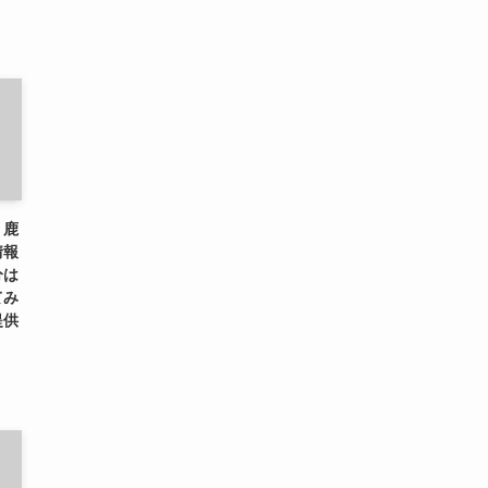
、鹿
情報
分は
てみ
提供