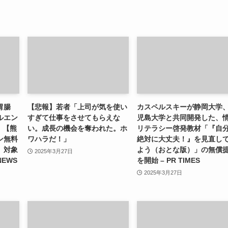
胃腸
【悲報】若者「上司が気を使い
カスペルスキーが静岡大学
ルエン
すぎて仕事をさせてもらえな
児島大学と共同開発した、
）【熊
い。成長の機会を奪われた。ホ
リテラシー啓発教材「『自
ン無料
ワハラだ！」
絶対に大丈夫！』を見直し
」対象
よう（おとな版）」の無償
2025年3月27日
NEWS
を開始 – PR TIMES
2025年3月27日