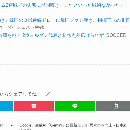
ーム2連戦での失態に母国嘆き「これといった戦術なかった」
け」韓国の３戦連続ドローに母国ファン嘆き。指揮官への非難
カーダイジェストWeb
点弾を献上 2位ヨルダン代表と勝ち点差広げられず
SOCCER
たらシェアしてね！
的
Google、生成AI「Gemini」に最新モデル 思考力を向上 - 日本経