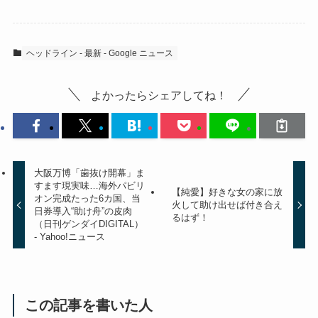
ヘッドライン - 最新 - Google ニュース
よかったらシェアしてね！
大阪万博「歯抜け開幕」ま
すます現実味…海外パビリ
【純愛】好きな女の家に放
オン完成たった6カ国、当
火して助け出せば付き合え
日券導入“助け舟”の皮肉
るはず！
（日刊ゲンダイDIGITAL）
- Yahoo!ニュース
この記事を書いた人