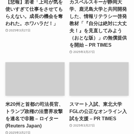
【悲報】若者「上司が気を
カスペルスキーが静岡大
使いすぎて仕事をさせても
学、鹿児島大学と共同開発
らえない。成長の機会を奪
した、情報リテラシー啓発
われた。ホワハラだ！」
教材「『自分は絶対に大丈
夫！』を見直してみよう
2025年3月27日
（おとな版）」の無償提供
を開始 – PR TIMES
2025年3月27日
米20州と首都の司法長官、
スマート入試、東北大学
トランプ政権の法曹界攻撃
FGLの公正なオンライン入
を連名で非難 – ロイター
試を支援 – PR TIMES
(Reuters Japan)
2025年3月27日
2025年3月27日