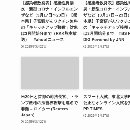
【感染者数発表】感染性胃腸
【感染者数発表】感染性
炎・新型コロナ・インフルエン
炎・新型コロナ・インフ
ザなど（3月17日〜23日）【熊
ザなど（3月17日～23日
本県】子宮頸がんワクチン無料
本県】子宮頸がんワクチ
の「キャッチアップ接種」対象
の「キャッチアップ接種
は3月開始分まで（RKK熊本放
は3月開始分まで – TBS 
送） – Yahoo!ニュース
DIG Powered by JNN
2025年3月27日
2025年3月27日
米20州と首都の司法長官、トラ
スマート入試、東北大学F
ンプ政権の法曹界攻撃を連名で
公正なオンライン入試を支
非難 – ロイター (Reuters
PR TIMES
Japan)
2025年3月27日
2025年3月27日