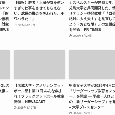
胃腸
【悲報】若者「上司が気を使い
カスペルスキーが静岡大学
ルエン
すぎて仕事をさせてもらえな
児島大学と共同開発した、
）【熊
い。成長の機会を奪われた。ホ
リテラシー啓発教材「『自
ン無料
ワハラだ！」
絶対に大丈夫！』を見直し
」対象
よう（おとな版）」の無償
2025年3月27日
NEWS
を開始 – PR TIMES
2025年3月27日
GLの
【名城大学・アメリカンフット
甲南女子大学が2025年4月
援 –
ボール部】第21回 みんな集ま
「リーダーシップ教育セン
れ！フラッグフットボール教室
ー」を開設 ― 学生一人ひと
開催 – NEWSCAST
の「新リーダーシップ」を
– 大学プレスセンター
2025年3月27日
2025年3月27日