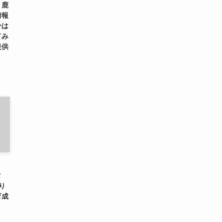
、鹿
情報
分は
てみ
提供
に
タ
り
育成