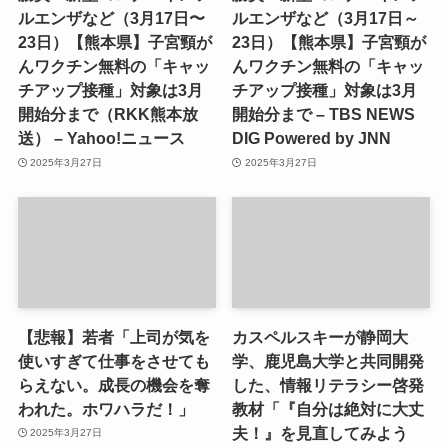
ルエンザなど（3月17日〜
ルエンザなど（3月17日～
23日）【熊本県】子宮頸が
23日）【熊本県】子宮頸が
んワクチン無料の「キャッ
んワクチン無料の「キャッ
チアップ接種」対象は3月
チアップ接種」対象は3月
開始分まで（RKK熊本放
開始分まで – TBS NEWS
送） – Yahoo!ニュース
DIG Powered by JNN
2025年3月27日
2025年3月27日
【悲報】若者「上司が気を
カスペルスキーが静岡大
使いすぎて仕事をさせても
学、鹿児島大学と共同開発
らえない。成長の機会を奪
した、情報リテラシー啓発
われた。ホワハラだ！」
教材「『自分は絶対に大丈
夫！』を見直してみよう
2025年3月27日