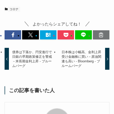
コロナ
よかったらシェアしてね！
債券は下落か、円安進行で
日本株は小幅高、金利上昇
日銀の早期政策修正を警戒
受け金融株に買い－原油関
－米長期金利上昇 - ブルー
連も高い - Bloomberg - ブ
ムバーグ
ルームバーグ
この記事を書いた人