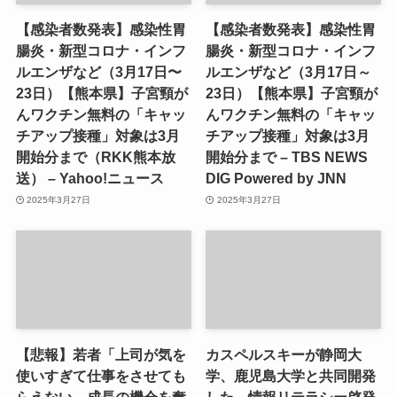
【感染者数発表】感染性胃
【感染者数発表】感染性胃
腸炎・新型コロナ・インフ
腸炎・新型コロナ・インフ
ルエンザなど（3月17日〜
ルエンザなど（3月17日～
23日）【熊本県】子宮頸が
23日）【熊本県】子宮頸が
んワクチン無料の「キャッ
んワクチン無料の「キャッ
チアップ接種」対象は3月
チアップ接種」対象は3月
開始分まで（RKK熊本放
開始分まで – TBS NEWS
送） – Yahoo!ニュース
DIG Powered by JNN
2025年3月27日
2025年3月27日
【悲報】若者「上司が気を
カスペルスキーが静岡大
使いすぎて仕事をさせても
学、鹿児島大学と共同開発
らえない。成長の機会を奪
した、情報リテラシー啓発