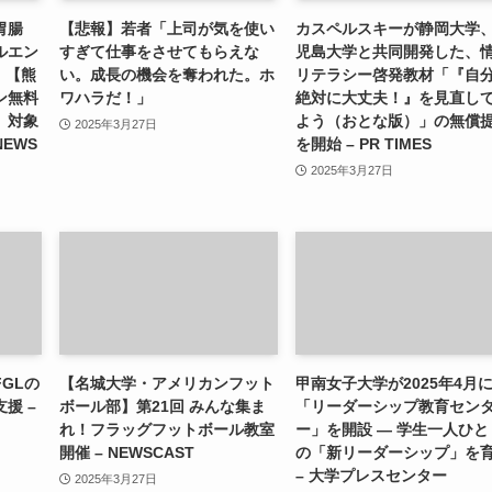
胃腸
【悲報】若者「上司が気を使い
カスペルスキーが静岡大学
ルエン
すぎて仕事をさせてもらえな
児島大学と共同開発した、
）【熊
い。成長の機会を奪われた。ホ
リテラシー啓発教材「『自
ン無料
ワハラだ！」
絶対に大丈夫！』を見直し
」対象
よう（おとな版）」の無償
2025年3月27日
NEWS
を開始 – PR TIMES
2025年3月27日
GLの
【名城大学・アメリカンフット
甲南女子大学が2025年4月
援 –
ボール部】第21回 みんな集ま
「リーダーシップ教育セン
れ！フラッグフットボール教室
ー」を開設 ― 学生一人ひと
開催 – NEWSCAST
の「新リーダーシップ」を
– 大学プレスセンター
2025年3月27日