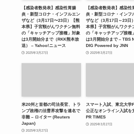
【感染者数発表】感染性胃腸
【感染者数発表】感染性
炎・新型コロナ・インフルエン
炎・新型コロナ・インフ
ザなど（3月17日〜23日）【熊
ザなど（3月17日～23日
本県】子宮頸がんワクチン無料
本県】子宮頸がんワクチ
の「キャッチアップ接種」対象
の「キャッチアップ接種
は3月開始分まで（RKK熊本放
は3月開始分まで – TBS 
送） – Yahoo!ニュース
DIG Powered by JNN
2025年3月27日
2025年3月27日
米20州と首都の司法長官、トラ
スマート入試、東北大学F
ンプ政権の法曹界攻撃を連名で
公正なオンライン入試を支
非難 – ロイター (Reuters
PR TIMES
Japan)
2025年3月27日
2025年3月27日