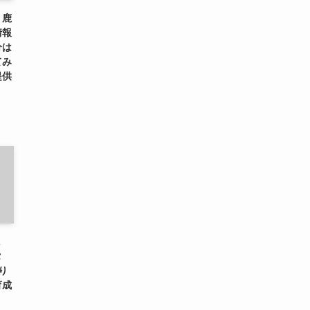
、鹿
情報
分は
てみ
提供
に
タ
り
育成