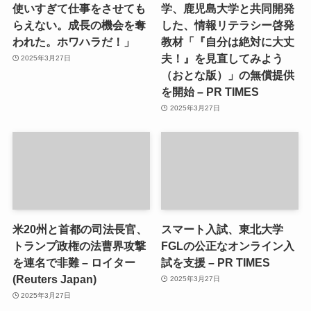
使いすぎて仕事をさせても
学、鹿児島大学と共同開発
らえない。成長の機会を奪
した、情報リテラシー啓発
われた。ホワハラだ！」
教材「『自分は絶対に大丈
夫！』を見直してみよう
2025年3月27日
（おとな版）」の無償提供
を開始 – PR TIMES
2025年3月27日
米20州と首都の司法長官、
スマート入試、東北大学
トランプ政権の法曹界攻撃
FGLの公正なオンライン入
を連名で非難 – ロイター
試を支援 – PR TIMES
(Reuters Japan)
2025年3月27日
2025年3月27日