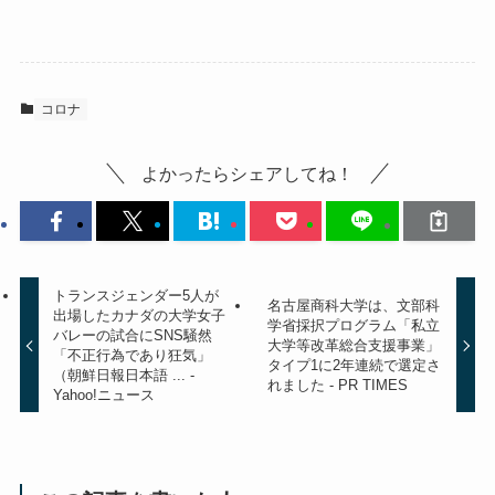
コロナ
よかったらシェアしてね！
トランスジェンダー5人が
名古屋商科大学は、文部科
出場したカナダの大学女子
学省採択プログラム「私立
バレーの試合にSNS騒然
大学等改革総合支援事業」
「不正行為であり狂気」
タイプ1に2年連続で選定さ
（朝鮮日報日本語 ... -
れました - PR TIMES
Yahoo!ニュース